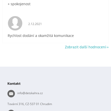
+ spokojenost
Hodnocení obchodu je 5 z 5 hvězdiček.
2.12.2021
Rychlost dodání a okamžitá komunikace
Zobrazit další hodnocení
Z
á
p
Kontakt
a
t
info
@
detskahra.cz
í
Tovární 316, CZ-537 01 Chrudim