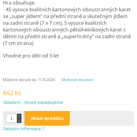
Hra obsahuje:
- 45 vysoce kvalitních kartonových oboustranných karet
se „super jídlem“ na přední straně a skutečným jídlem
na zadní straně (7 x 7 cm), 5 vysoce kvalitních
kartonových oboustranných pětiúhelníkových karet s
dětmi na přední straně a „superhrdiny“ na zadní straně
(7 cm strana)
Vhodné pro děti od 3 let
Můžeme doručit do:
11.8.2026
Možnosti doručení
642 Kč
Měrná
Skladem - ihned expedujeme
cena:
PŘIDAT DO KOŠÍKU
Detailní informace