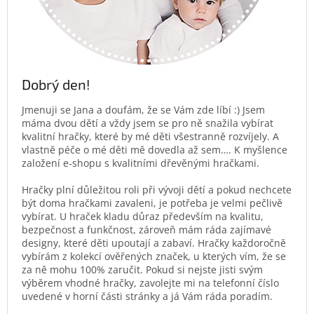
Dobrý den!
Jmenuji se Jana a doufám, že se Vám zde líbí :) Jsem
máma dvou dětí a vždy jsem se pro ně snažila vybírat
kvalitní hračky, které by mé děti všestranně rozvíjely. A
vlastně péče o mé děti mě dovedla až sem…. K myšlence
založení e-shopu s kvalitními dřevěnými hračkami.
Hračky plní důležitou roli při vývoji dětí a pokud nechcete
být doma hračkami zavaleni, je potřeba je velmi pečlivě
vybírat. U hraček kladu důraz především na kvalitu,
bezpečnost a funkčnost, zároveň mám ráda zajímavé
designy, které děti upoutají a zabaví. Hračky každoročně
vybírám z kolekcí ověřených značek, u kterých vím, že se
za ně mohu 100% zaručit. Pokud si nejste jisti svým
výběrem vhodné hračky, zavolejte mi na telefonní číslo
uvedené v horní části stránky a já Vám ráda poradím.