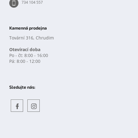
734 104 557
Kamenná prodejna
Tovární 316, Chrudim
Otevírací doba
Po - čt: 8:00 - 16:00
Pá: 8:00 - 12:00
Sledujte nás:
Objevte
detskahra.cz
nás
na
facebooku