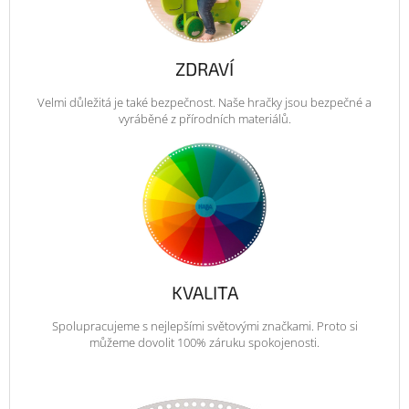
ZDRAVÍ
Velmi důležitá je také bezpečnost. Naše hračky jsou bezpečné a
vyráběné z přírodních materiálů.
KVALITA
Spolupracujeme s nejlepšími světovými značkami. Proto si
můžeme dovolit 100% záruku spokojenosti.