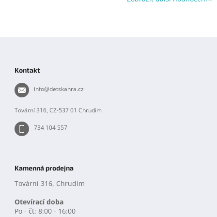
Z
á
p
Kontakt
a
t
info
@
detskahra.cz
í
Tovární 316, CZ-537 01 Chrudim
734 104 557
Kamenná prodejna
Tovární 316, Chrudim
Otevírací doba
Po - čt: 8:00 - 16:00