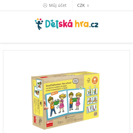
Přejít
Můj účet
CZK
na
obsah