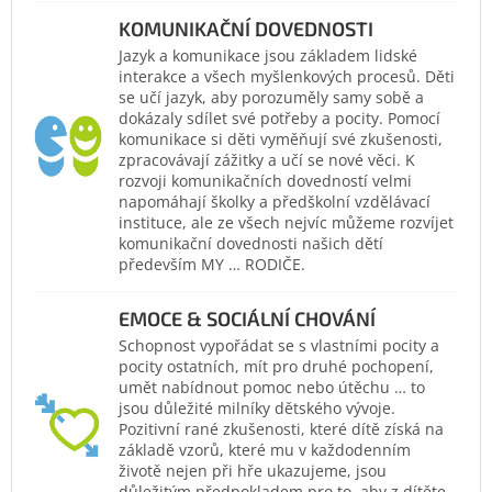
KOMUNIKAČNÍ DOVEDNOSTI
Jazyk a komunikace jsou základem lidské
interakce a všech myšlenkových procesů. Děti
se učí jazyk, aby porozuměly samy sobě a
dokázaly sdílet své potřeby a pocity. Pomocí
komunikace si děti vyměňují své zkušenosti,
zpracovávají zážitky a učí se nové věci. K
rozvoji komunikačních dovedností velmi
napomáhají školky a předškolní vzdělávací
instituce, ale ze všech nejvíc můžeme rozvíjet
komunikační dovednosti našich dětí
především MY … RODIČE.
EMOCE & SOCIÁLNÍ CHOVÁNÍ
Schopnost vypořádat se s vlastními pocity a
pocity ostatních, mít pro druhé pochopení,
umět nabídnout pomoc nebo útěchu … to
jsou důležité milníky dětského vývoje.
Pozitivní rané zkušenosti, které dítě získá na
základě vzorů, které mu v každodenním
životě nejen při hře ukazujeme, jsou
důležitým předpokladem pro to, aby z dítěte