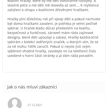
kvalitní hračky, které by mé děti všestranně rozvíjely. A
vlastně péče o mé děti mě dovedla až sem…. K myšlence
založení e-shopu s kvalitními dřevěnými hračkami.
Hračky plní důležitou roli při vývoji dětí a pokud nechcete
být doma hračkami zavaleni, je potřeba je velmi pečlivě
vybírat. U hraček kladu důraz především na kvalitu,
bezpečnost a funkčnost, zároveň mám ráda zajímavé
designy, které děti upoutají a zabaví. Hračky každoročně
vybírám z kolekcí ověřených značek, u kterých vím, že se
za ně mohu 100% zaručit. Pokud si nejste jisti svým
výběrem vhodné hračky, zavolejte mi na telefonní číslo
uvedené v horní části stránky a já Vám ráda poradím.
Hodnocení obchodu je 5 z 5 hvězdiček.
27.12.2021