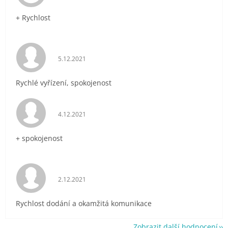
+ Rychlost
Hodnocení obchodu je 5 z 5 hvězdiček.
5.12.2021
Rychlé vyřízení, spokojenost
Hodnocení obchodu je 5 z 5 hvězdiček.
4.12.2021
+ spokojenost
Hodnocení obchodu je 5 z 5 hvězdiček.
2.12.2021
Rychlost dodání a okamžitá komunikace
Zobrazit další hodnocení