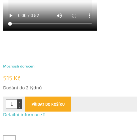
Možnosti doručení
515 Kč
Měrná
Dodání do 2 týdnů
cena:
PŘIDAT DO KOŠÍKU
Detailní informace