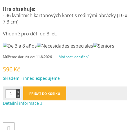
Hra obsahuje:
- 36 kvalitních kartonových karet s reálnými obrázky (10 x
7,3 cm)
Vhodné pro děti od 3 let.
Můžeme doručit do:
11.8.2026
Možnosti doručení
596 Kč
Měrná
Skladem - ihned expedujeme
cena:
PŘIDAT DO KOŠÍKU
Detailní informace