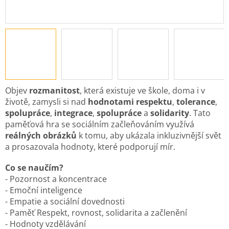
Objev
rozmanitost
, která existuje ve škole, doma i v
životě, zamysli si nad
hodnotami respektu
,
tolerance
,
spolupráce
,
integrace
,
spolupráce
a
solidarity
. Tato
paměťová hra se sociálním začleňováním využívá
reálných obrázků
k tomu, aby ukázala inkluzivnější svět
a prosazovala hodnoty, které podporují mír.
Co se naučím?
- Pozornost a koncentrace
- Emoční inteligence
- Empatie a sociální dovednosti
- Paměť Respekt, rovnost, solidarita a začlenění
- Hodnoty vzdělávání