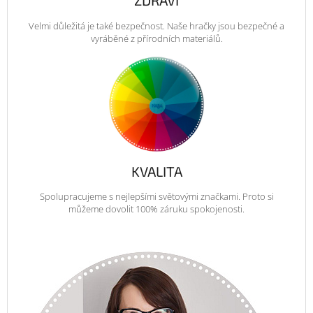
ZDRAVÍ
Velmi důležitá je také bezpečnost. Naše hračky jsou bezpečné a
vyráběné z přírodních materiálů.
KVALITA
Spolupracujeme s nejlepšími světovými značkami. Proto si
můžeme dovolit 100% záruku spokojenosti.