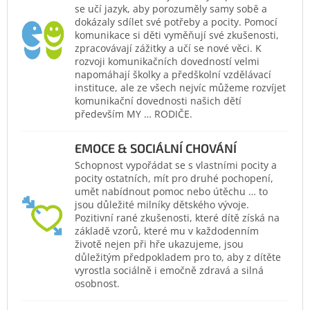
se učí jazyk, aby porozuměly samy sobě a
dokázaly sdílet své potřeby a pocity. Pomocí
komunikace si děti vyměňují své zkušenosti,
zpracovávají zážitky a učí se nové věci. K
rozvoji komunikačních dovedností velmi
napomáhají školky a předškolní vzdělávací
instituce, ale ze všech nejvíc můžeme rozvíjet
komunikační dovednosti našich dětí
především MY … RODIČE.
EMOCE & SOCIÁLNÍ CHOVÁNÍ
Schopnost vypořádat se s vlastními pocity a
pocity ostatních, mít pro druhé pochopení,
umět nabídnout pomoc nebo útěchu … to
jsou důležité milníky dětského vývoje.
Pozitivní rané zkušenosti, které dítě získá na
základě vzorů, které mu v každodenním
životě nejen při hře ukazujeme, jsou
důležitým předpokladem pro to, aby z dítěte
vyrostla sociálně i emočně zdravá a silná
osobnost.