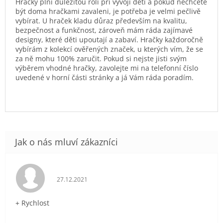
Hračky plní důležitou roli při vývoji dětí a pokud nechcete
být doma hračkami zavaleni, je potřeba je velmi pečlivě
vybírat. U hraček kladu důraz především na kvalitu,
bezpečnost a funkčnost, zároveň mám ráda zajímavé
designy, které děti upoutají a zabaví. Hračky každoročně
vybírám z kolekcí ověřených značek, u kterých vím, že se
za ně mohu 100% zaručit. Pokud si nejste jisti svým
výběrem vhodné hračky, zavolejte mi na telefonní číslo
uvedené v horní části stránky a já Vám ráda poradím.
Hodnocení obchodu je 5 z 5 hvězdiček.
27.12.2021
+ Rychlost