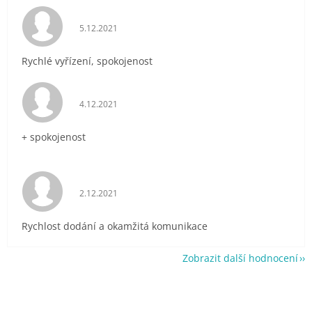
Hodnocení obchodu je 5 z 5 hvězdiček.
5.12.2021
Rychlé vyřízení, spokojenost
Hodnocení obchodu je 5 z 5 hvězdiček.
4.12.2021
+ spokojenost
Hodnocení obchodu je 5 z 5 hvězdiček.
2.12.2021
Rychlost dodání a okamžitá komunikace
Zobrazit další hodnocení