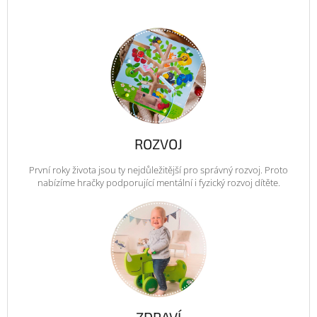
ROZVOJ
První roky života jsou ty nejdůležitější pro správný rozvoj. Proto
nabízíme hračky podporující mentální i fyzický rozvoj dítěte.