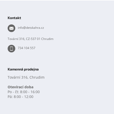
Z
á
p
Kontakt
a
t
info
@
detskahra.cz
í
Tovární 316, CZ-537 01 Chrudim
734 104 557
Kamenná prodejna
Tovární 316, Chrudim
Otevírací doba
Po - čt: 8:00 - 16:00
Pá: 8:00 - 12:00