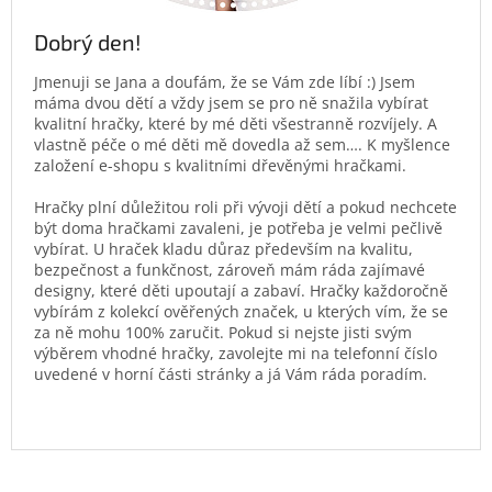
Dobrý den!
Jmenuji se Jana a doufám, že se Vám zde líbí :) Jsem
máma dvou dětí a vždy jsem se pro ně snažila vybírat
kvalitní hračky, které by mé děti všestranně rozvíjely. A
vlastně péče o mé děti mě dovedla až sem…. K myšlence
založení e-shopu s kvalitními dřevěnými hračkami.
Hračky plní důležitou roli při vývoji dětí a pokud nechcete
být doma hračkami zavaleni, je potřeba je velmi pečlivě
vybírat. U hraček kladu důraz především na kvalitu,
bezpečnost a funkčnost, zároveň mám ráda zajímavé
designy, které děti upoutají a zabaví. Hračky každoročně
vybírám z kolekcí ověřených značek, u kterých vím, že se
za ně mohu 100% zaručit. Pokud si nejste jisti svým
výběrem vhodné hračky, zavolejte mi na telefonní číslo
uvedené v horní části stránky a já Vám ráda poradím.