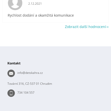
Hodnocení obchodu je 5 z 5 hvězdiček.
2.12.2021
Rychlost dodání a okamžitá komunikace
Zobrazit další hodnocení
Z
á
p
Kontakt
a
t
info
@
detskahra.cz
í
Tovární 316, CZ-537 01 Chrudim
734 104 557