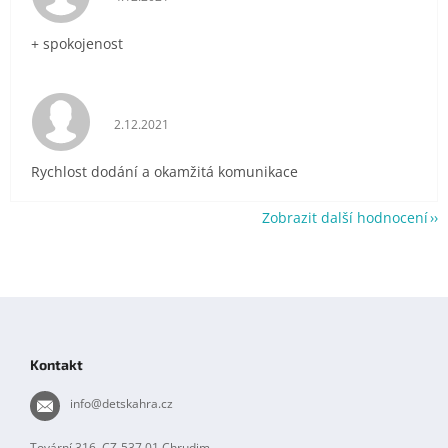
+ spokojenost
Hodnocení obchodu je 5 z 5 hvězdiček.
2.12.2021
Rychlost dodání a okamžitá komunikace
Zobrazit další hodnocení
Z
á
p
Kontakt
a
t
info
@
detskahra.cz
í
Tovární 316, CZ-537 01 Chrudim