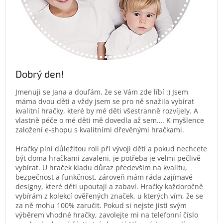
Dobrý den!
Jmenuji se Jana a doufám, že se Vám zde líbí :) Jsem
máma dvou dětí a vždy jsem se pro ně snažila vybírat
kvalitní hračky, které by mé děti všestranně rozvíjely. A
vlastně péče o mé děti mě dovedla až sem…. K myšlence
založení e-shopu s kvalitními dřevěnými hračkami.
Hračky plní důležitou roli při vývoji dětí a pokud nechcete
být doma hračkami zavaleni, je potřeba je velmi pečlivě
vybírat. U hraček kladu důraz především na kvalitu,
bezpečnost a funkčnost, zároveň mám ráda zajímavé
designy, které děti upoutají a zabaví. Hračky každoročně
vybírám z kolekcí ověřených značek, u kterých vím, že se
za ně mohu 100% zaručit. Pokud si nejste jisti svým
výběrem vhodné hračky, zavolejte mi na telefonní číslo