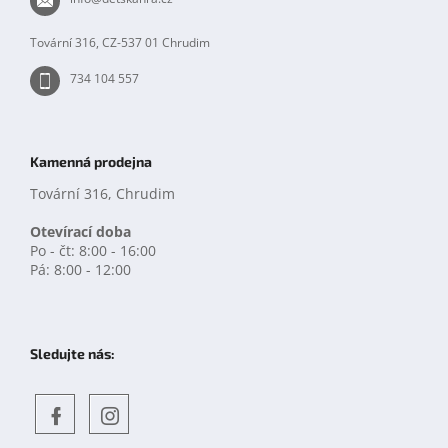
í
Tovární 316, CZ-537 01 Chrudim
734 104 557
Kamenná prodejna
Tovární 316, Chrudim
Otevírací doba
Po - čt: 8:00 - 16:00
Pá: 8:00 - 12:00
Sledujte nás:
Objevte
detskahra.cz