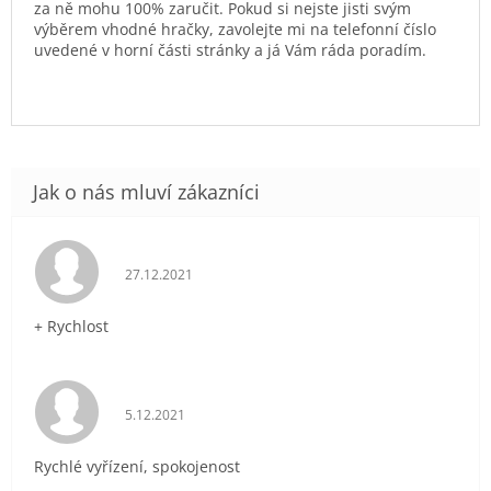
za ně mohu 100% zaručit. Pokud si nejste jisti svým
výběrem vhodné hračky, zavolejte mi na telefonní číslo
uvedené v horní části stránky a já Vám ráda poradím.
Hodnocení obchodu je 5 z 5 hvězdiček.
27.12.2021
+ Rychlost
Hodnocení obchodu je 5 z 5 hvězdiček.
5.12.2021
Rychlé vyřízení, spokojenost