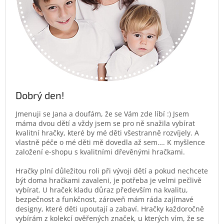
Dobrý den!
Jmenuji se Jana a doufám, že se Vám zde líbí :) Jsem
máma dvou dětí a vždy jsem se pro ně snažila vybírat
kvalitní hračky, které by mé děti všestranně rozvíjely. A
vlastně péče o mé děti mě dovedla až sem…. K myšlence
založení e-shopu s kvalitními dřevěnými hračkami.
Hračky plní důležitou roli při vývoji dětí a pokud nechcete
být doma hračkami zavaleni, je potřeba je velmi pečlivě
vybírat. U hraček kladu důraz především na kvalitu,
bezpečnost a funkčnost, zároveň mám ráda zajímavé
designy, které děti upoutají a zabaví. Hračky každoročně
vybírám z kolekcí ověřených značek, u kterých vím, že se