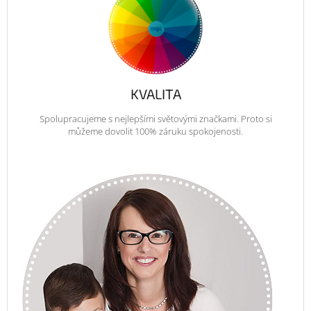
KVALITA
Spolupracujeme s nejlepšími světovými značkami. Proto si
můžeme dovolit 100% záruku spokojenosti.