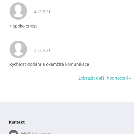
Hodnocení obchodu je 5 z 5 hvězdiček.
4.12.2021
+ spokojenost
Hodnocení obchodu je 5 z 5 hvězdiček.
2.12.2021
Rychlost dodání a okamžitá komunikace
Zobrazit další hodnocení
Z
á
p
Kontakt
a
t
info
@
detskahra.cz