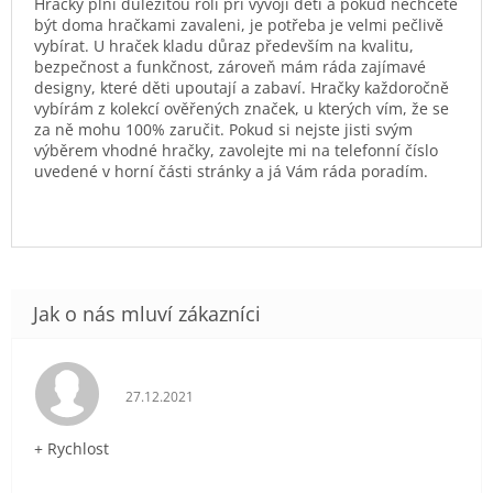
Hračky plní důležitou roli při vývoji dětí a pokud nechcete
být doma hračkami zavaleni, je potřeba je velmi pečlivě
vybírat. U hraček kladu důraz především na kvalitu,
bezpečnost a funkčnost, zároveň mám ráda zajímavé
designy, které děti upoutají a zabaví. Hračky každoročně
vybírám z kolekcí ověřených značek, u kterých vím, že se
za ně mohu 100% zaručit. Pokud si nejste jisti svým
výběrem vhodné hračky, zavolejte mi na telefonní číslo
uvedené v horní části stránky a já Vám ráda poradím.
Hodnocení obchodu je 5 z 5 hvězdiček.
27.12.2021
+ Rychlost