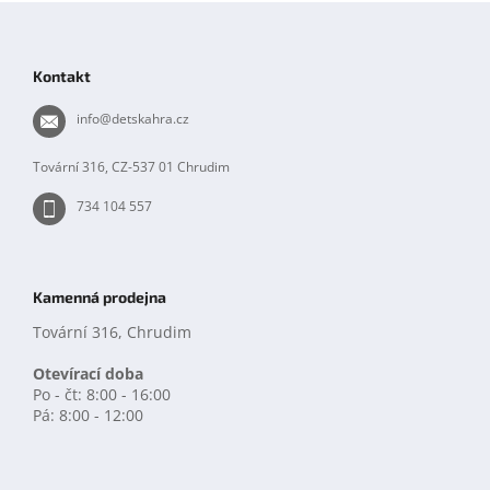
Z
á
p
Kontakt
a
t
info
@
detskahra.cz
í
Tovární 316, CZ-537 01 Chrudim
734 104 557
Kamenná prodejna
Tovární 316, Chrudim
Otevírací doba
Po - čt: 8:00 - 16:00
Pá: 8:00 - 12:00