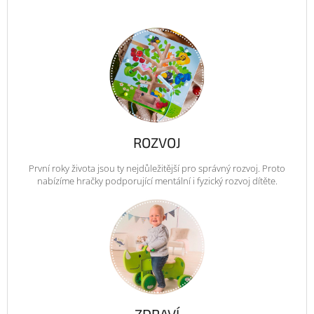
ROZVOJ
První roky života jsou ty nejdůležitější pro správný rozvoj. Proto
nabízíme hračky podporující mentální i fyzický rozvoj dítěte.