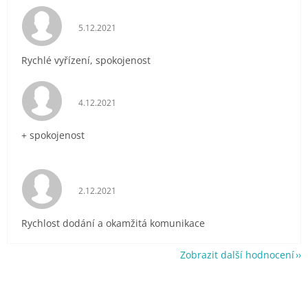
Hodnocení obchodu je 5 z 5 hvězdiček.
5.12.2021
Rychlé vyřízení, spokojenost
Hodnocení obchodu je 5 z 5 hvězdiček.
4.12.2021
+ spokojenost
Hodnocení obchodu je 5 z 5 hvězdiček.
2.12.2021
Rychlost dodání a okamžitá komunikace
Zobrazit další hodnocení