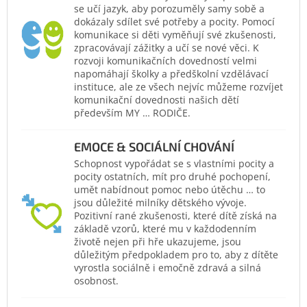
se učí jazyk, aby porozuměly samy sobě a
dokázaly sdílet své potřeby a pocity. Pomocí
komunikace si děti vyměňují své zkušenosti,
zpracovávají zážitky a učí se nové věci. K
rozvoji komunikačních dovedností velmi
napomáhají školky a předškolní vzdělávací
instituce, ale ze všech nejvíc můžeme rozvíjet
komunikační dovednosti našich dětí
především MY … RODIČE.
EMOCE & SOCIÁLNÍ CHOVÁNÍ
Schopnost vypořádat se s vlastními pocity a
pocity ostatních, mít pro druhé pochopení,
umět nabídnout pomoc nebo útěchu … to
jsou důležité milníky dětského vývoje.
Pozitivní rané zkušenosti, které dítě získá na
základě vzorů, které mu v každodenním
životě nejen při hře ukazujeme, jsou
důležitým předpokladem pro to, aby z dítěte
vyrostla sociálně i emočně zdravá a silná
osobnost.