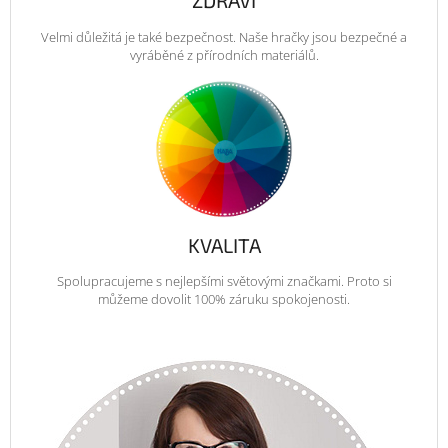
ZDRAVÍ
Velmi důležitá je také bezpečnost. Naše hračky jsou bezpečné a
vyráběné z přírodních materiálů.
KVALITA
Spolupracujeme s nejlepšími světovými značkami. Proto si
můžeme dovolit 100% záruku spokojenosti.