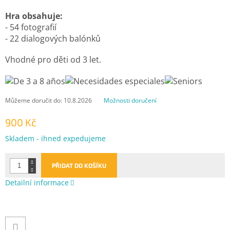
Hra obsahuje:
- 54 fotografií
- 22 dialogových balónků
Vhodné pro děti od 3
let.
Můžeme doručit do:
10.8.2026
Možnosti doručení
900 Kč
Měrná
Skladem - ihned expedujeme
cena:
PŘIDAT DO KOŠÍKU
Detailní informace