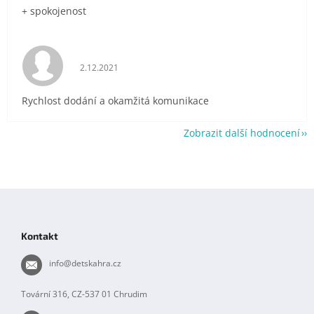
+ spokojenost
Hodnocení obchodu je 5 z 5 hvězdiček.
2.12.2021
Rychlost dodání a okamžitá komunikace
Zobrazit další hodnocení
Z
á
p
Kontakt
a
t
info
@
detskahra.cz
í
Tovární 316, CZ-537 01 Chrudim