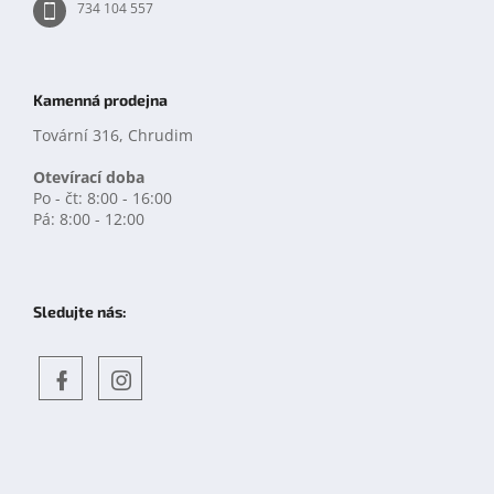
734 104 557
Kamenná prodejna
Tovární 316, Chrudim
Otevírací doba
Po - čt: 8:00 - 16:00
Pá: 8:00 - 12:00
Sledujte nás:
Objevte
detskahra.cz
nás
na
facebooku