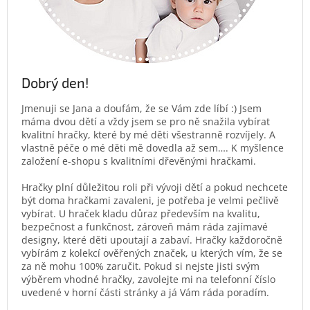
Dobrý den!
Jmenuji se Jana a doufám, že se Vám zde líbí :) Jsem
máma dvou dětí a vždy jsem se pro ně snažila vybírat
kvalitní hračky, které by mé děti všestranně rozvíjely. A
vlastně péče o mé děti mě dovedla až sem…. K myšlence
založení e-shopu s kvalitními dřevěnými hračkami.
Hračky plní důležitou roli při vývoji dětí a pokud nechcete
být doma hračkami zavaleni, je potřeba je velmi pečlivě
vybírat. U hraček kladu důraz především na kvalitu,
bezpečnost a funkčnost, zároveň mám ráda zajímavé
designy, které děti upoutají a zabaví. Hračky každoročně
vybírám z kolekcí ověřených značek, u kterých vím, že se
za ně mohu 100% zaručit. Pokud si nejste jisti svým
výběrem vhodné hračky, zavolejte mi na telefonní číslo
uvedené v horní části stránky a já Vám ráda poradím.