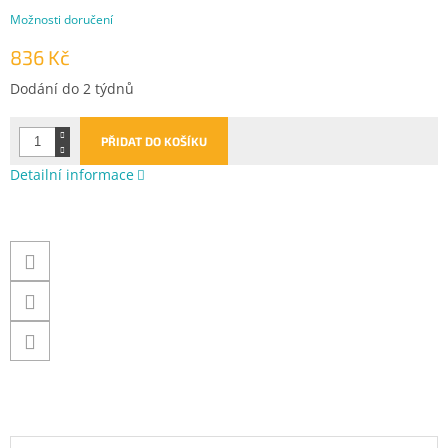
Možnosti doručení
836 Kč
Měrná
Dodání do 2 týdnů
cena:
PŘIDAT DO KOŠÍKU
Detailní informace