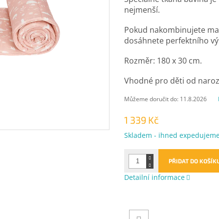
nejmenší.
Pokud nakombinujete manti
dosáhnete perfektního vý
Rozměr: 180 x 30 cm.
Vhodné pro děti od naroz
Můžeme doručit do:
11.8.2026
1 339 Kč
Měrná
Skladem - ihned expedujem
cena:
PŘIDAT DO KOŠÍK
Detailní informace