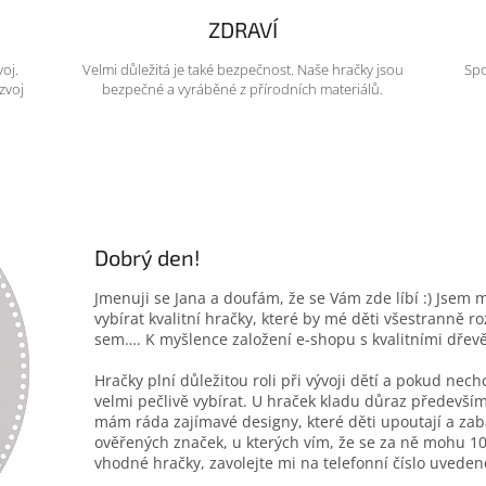
ZDRAVÍ
voj.
Velmi důležitá je také bezpečnost. Naše hračky jsou
Spo
zvoj
bezpečné a vyráběné z přírodních materiálů.
Dobrý den!
Jmenuji se Jana a doufám, že se Vám zde líbí :) Jsem 
vybírat kvalitní hračky, které by mé děti všestranně r
sem…. K myšlence založení e-shopu s kvalitními dřev
Hračky plní důležitou roli při vývoji dětí a pokud nec
velmi pečlivě vybírat. U hraček kladu důraz především
mám ráda zajímavé designy, které děti upoutají a zab
ověřených značek, u kterých vím, že se za ně mohu 10
vhodné hračky, zavolejte mi na telefonní číslo uveden