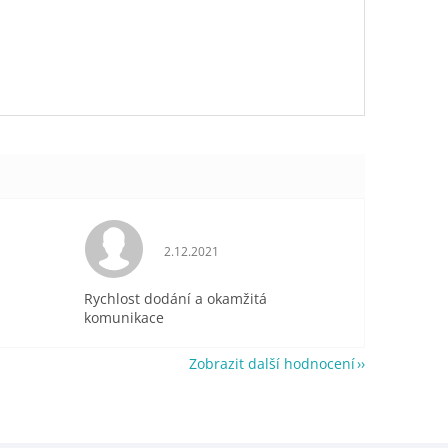
je 5 z 5 hvězdiček.
Hodnocení obchodu je 5 z 5 hvězdiček.
2.12.2021
Rychlost dodání a okamžitá
komunikace
Zobrazit další hodnocení