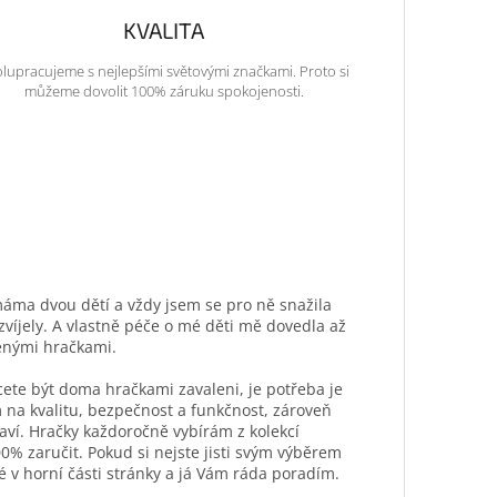
KVALITA
lupracujeme s nejlepšími světovými značkami. Proto si
můžeme dovolit 100% záruku spokojenosti.
máma dvou dětí a vždy jsem se pro ně snažila
ozvíjely. A vlastně péče o mé děti mě dovedla až
ěnými hračkami.
hcete být doma hračkami zavaleni, je potřeba je
 na kvalitu, bezpečnost a funkčnost, zároveň
aví. Hračky každoročně vybírám z kolekcí
0% zaručit. Pokud si nejste jisti svým výběrem
é v horní části stránky a já Vám ráda poradím.