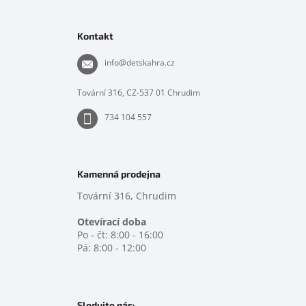
Z
á
p
Kontakt
a
t
info
@
detskahra.cz
í
Tovární 316, CZ-537 01 Chrudim
734 104 557
Kamenná prodejna
Tovární 316, Chrudim
Otevírací doba
Po - čt: 8:00 - 16:00
Pá: 8:00 - 12:00
Sledujte nás: