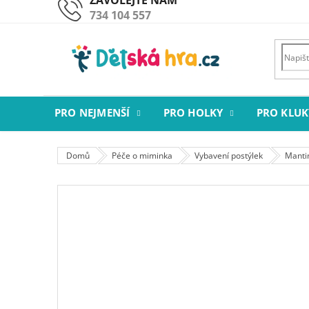
Přejít
734 104 557
na
obsah
PRO NEJMENŠÍ
PRO HOLKY
PRO KLUK
Domů
Péče o miminka
Vybavení postýlek
Manti