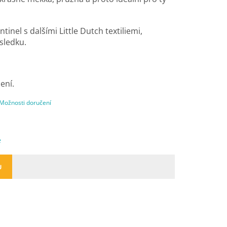
nel s dalšími Little Dutch textiliemi,
sledku.
ení.
Možnosti doručení
e
U