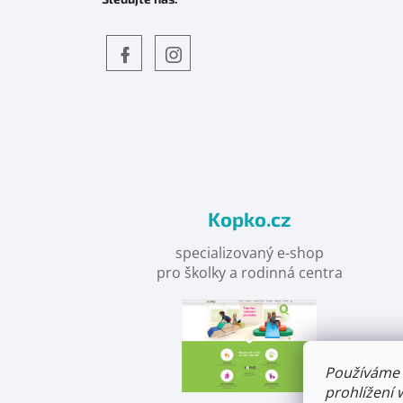
Objevte
detskahra.cz
nás
na
facebooku
Kopko.cz
specializovaný e-shop
pro školky a rodinná centra
Používáme 
prohlížení 