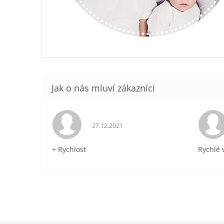
Hodnocení obchodu je 5 z 5 hvězdiček.
27.12.2021
+ Rychlost
Rychlé 