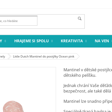
Y
HRAJEME SI SPOLU
KREATIVITA
NA VEN
nely
Little Dutch Mantinel do postýlky Ocean pink
Mantinel v dětské postýl
dětského pelíšku.
Jednak chrání Vaše děťátk
bezpečnost, ale také děl
Mantinel lze snadno přip
Speciálně tkaná bavlna je