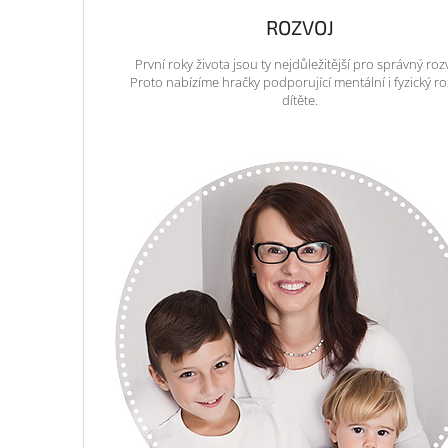
ROZVOJ
První roky života jsou ty nejdůležitější pro správný roz
Proto nabízíme hračky podporující mentální i fyzický ro
dítěte.