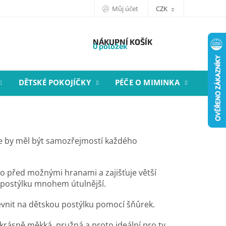
Můj účet
CZK
NÁKUPNÍ KOŠÍK
0 položek
DĚTSKÉ POKOJÍČKY
PÉČE O MIMINKA
STYL
ce by měl být samozřejmostí každého
o před možnými hranami a zajišťuje větší
á postýlku mnohem útulnější.
evnit na dětskou postýlku pomocí šňůrek.
 krásně měkká, pružná a proto ideální pro ty