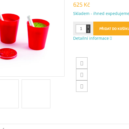
625 Kč
Měrná
Skladem - ihned expedujem
cena:
PŘIDAT DO KOŠÍK
Detailní informace