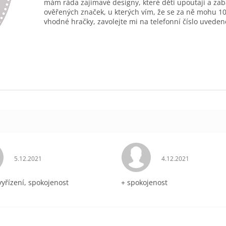
mám ráda zajímavé designy, které děti upoutají a zab
ověřených značek, u kterých vím, že se za ně mohu 10
vhodné hračky, zavolejte mi na telefonní číslo uveden
Hodnocení obchodu je 5 z 5 hvězdiček.
Hodnocení obchodu 
5.12.2021
4.12.2021
vyřízení, spokojenost
+ spokojenost