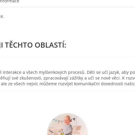
informace
ce.
é interakce a všech myšlenkových procesů. Děti se učí jazyk, aby p
ěňují své zkušenosti, zpracovávají zážitky a učí se nové věci. K r
ce, ale ze všech nejvíc můžeme rozvíjet komunikační dovednosti naš