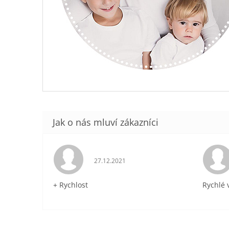
Hodnocení obchodu je 5 z 5 hvězdiček.
27.12.2021
+ Rychlost
Rychlé 