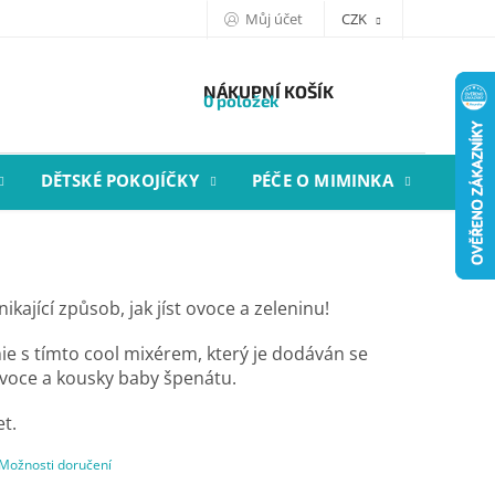
Můj účet
CZK
NÁKUPNÍ KOŠÍK
0 položek
DĚTSKÉ POKOJÍČKY
PÉČE O MIMINKA
STYL
kající způsob, jak jíst ovoce a zeleninu!
hie s tímto cool mixérem, který je dodáván se
voce a kousky baby špenátu.
et.
Možnosti doručení