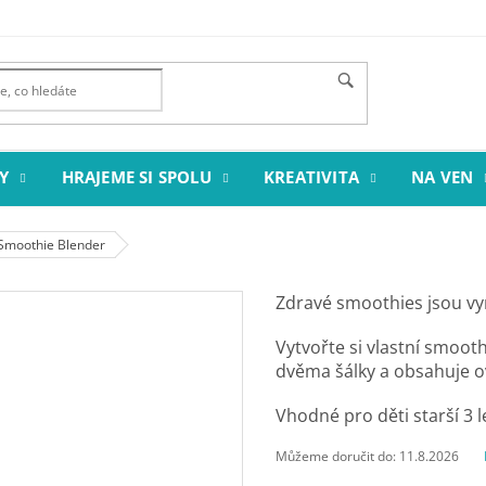
Y
HRAJEME SI SPOLU
KREATIVITA
NA VEN
Smoothie Blender
Zdravé smoothies jsou vyni
Vytvořte si vlastní smoot
dvěma šálky a obsahuje o
Vhodné pro děti starší 3 l
Můžeme doručit do:
11.8.2026