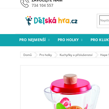
Přejít
734 104 557
na
obsah
PRO NEJMENŠÍ
PRO HOLKY
PRO KLUK
Domů
Pro holky
Kuchyňky a příslušenství
Hape 