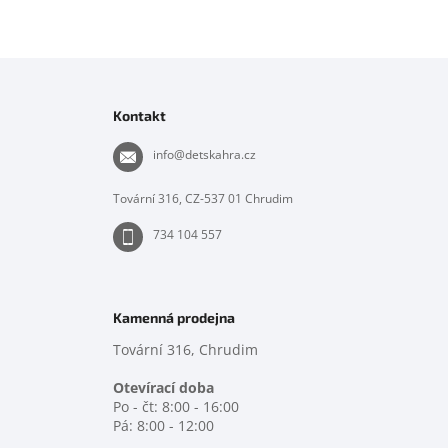
Z
á
p
Kontakt
a
t
info
@
detskahra.cz
í
Tovární 316, CZ-537 01 Chrudim
734 104 557
Kamenná prodejna
Tovární 316, Chrudim
Otevírací doba
Po - čt: 8:00 - 16:00
Pá: 8:00 - 12:00