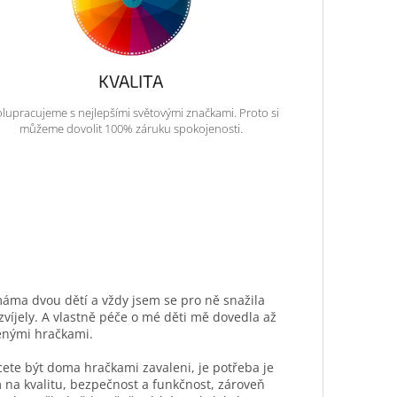
KVALITA
lupracujeme s nejlepšími světovými značkami. Proto si
můžeme dovolit 100% záruku spokojenosti.
máma dvou dětí a vždy jsem se pro ně snažila
ozvíjely. A vlastně péče o mé děti mě dovedla až
ěnými hračkami.
hcete být doma hračkami zavaleni, je potřeba je
 na kvalitu, bezpečnost a funkčnost, zároveň