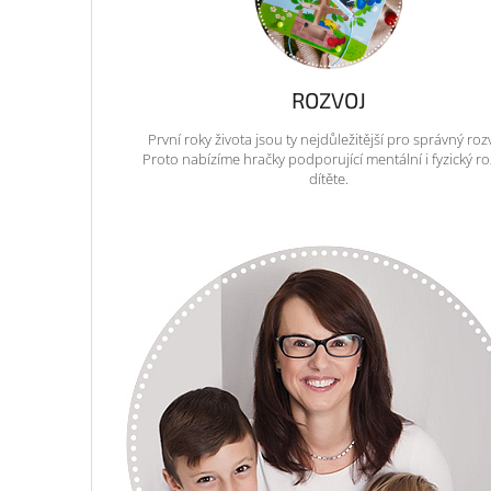
ROZVOJ
První roky života jsou ty nejdůležitější pro správný roz
Proto nabízíme hračky podporující mentální i fyzický ro
dítěte.