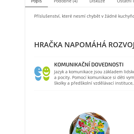
Popis
Podobné (4)
Diskuze
Ostatní 
Příslušenství, které nesmí chybět v žádné kuchyň
KOMUNIKAČNÍ DOVEDNOSTI
Jazyk a komunikace jsou základem lidsk
a pocity. Pomocí komunikace si děti vym
školky a předškolní vzdělávací institu