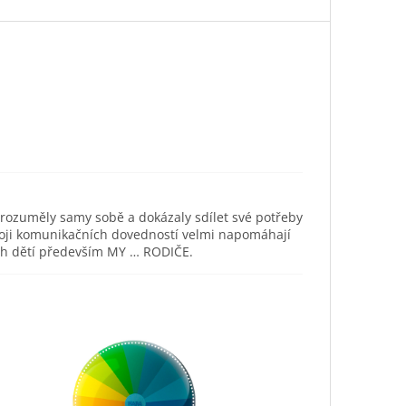
orozuměly samy sobě a dokázaly sdílet své potřeby
ozvoji komunikačních dovedností velmi napomáhají
ich dětí především MY … RODIČE.