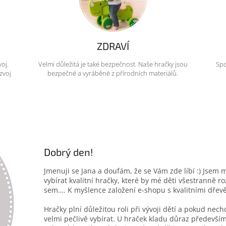
ZDRAVÍ
voj.
Velmi důležitá je také bezpečnost. Naše hračky jsou
Spo
zvoj
bezpečné a vyráběné z přírodních materiálů.
Dobrý den!
Jmenuji se Jana a doufám, že se Vám zde líbí :) Jsem 
vybírat kvalitní hračky, které by mé děti všestranně r
sem…. K myšlence založení e-shopu s kvalitními dřev
Hračky plní důležitou roli při vývoji dětí a pokud nec
velmi pečlivě vybírat. U hraček kladu důraz především