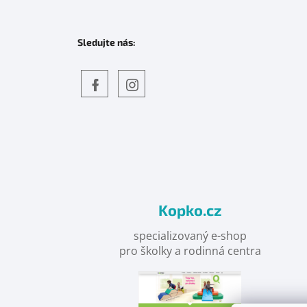
Sledujte nás:
Objevte
detskahra.cz
nás
na
facebooku
Kopko.cz
specializovaný e-shop
pro školky a rodinná centra