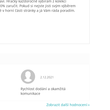
aví. Hračky každoročně vybírám z kolekcí
0% zaručit. Pokud si nejste jisti svým výběrem
é v horní části stránky a já Vám ráda poradím.
je 5 z 5 hvězdiček.
Hodnocení obchodu je 5 z 5 hvězdiček.
2.12.2021
Rychlost dodání a okamžitá
komunikace
Zobrazit další hodnocení